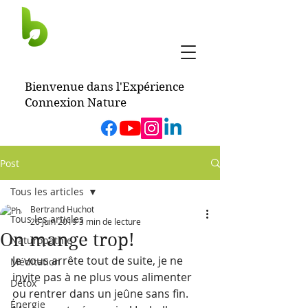
BERTRAND
HUCHOT
Bienvenue dans l'Expérience
Connexion Nature
Post
Tous les articles
Bertrand Huchot
Tous les articles
26 juin 2019
3 min de lecture
On mange trop!
Naturopathie
Je vous arrête tout de suite, je ne 
Méditation
invite pas à ne plus vous alimenter 
Détox
ou rentrer dans un jeûne sans fin. 
Énergie