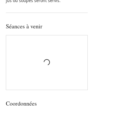
jus ou soupes seront servis.
Séances à venir
Coordonnées
831 Chemin du Curé Corbeil Est, Val-
Morin, QC, Canada